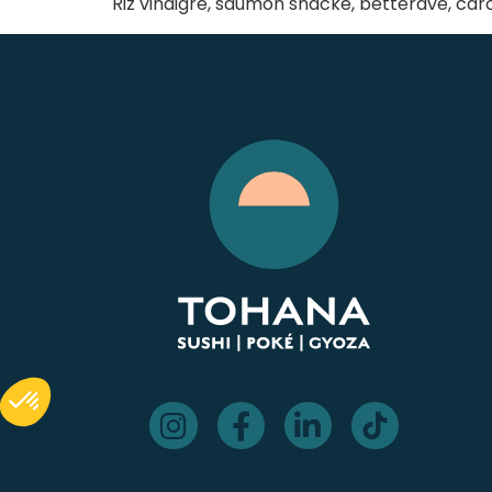
Riz vinaigré, saumon snacké, betterave, c