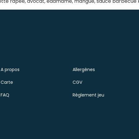
arotte râpée, avocat, edamame, mangue, sauce barbecue k
A propos
Allergènes
Carte
CGV
FAQ
Règlement jeu