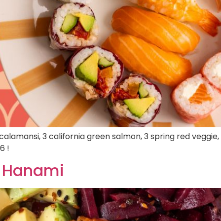
de calamansi, 3 california green salmon, 3 spring red vegg
6 !
é Hanami