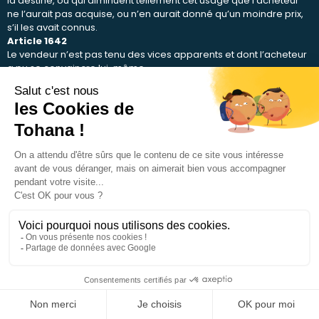
la destine, ou qui diminuent tellement cet usage que l’acheteur
ne l’aurait pas acquise, ou n’en aurait donné qu’un moindre prix,
s’il les avait connus.
Article 1642
Le vendeur n’est pas tenu des vices apparents et dont l’acheteur
a pu se convaincre lui-même.
Article 1643
Il est tenu des vices cachés, quand même il ne les aurait pas
connus, à moins que, dans ce cas, il n’ait stipulé qu’il ne sera
obligé à aucune garantie.
Article 1644
Dans le cas des articles 1641 et 1643, l’acheteur a le choix de
rendre la chose et de se faire restituer le prix, ou de garder la
chose et de se faire rendre une partie du prix.
Article 1645
Si le vendeur connaissait les vices de la chose, il est tenu, outre la
restitution du prix qu’il en a reçu, de tous les dommages et
intérêts envers l’acheteur.
Article 1646
Si le vendeur ignorait les vices de la chose, il ne sera tenu qu’à la
restitution du prix, et à rembourser à l’acquéreur les frais
occasionnés par la vente.
Article 1647
Si la chose qui avait des vices a péri par suite de sa mauvaise