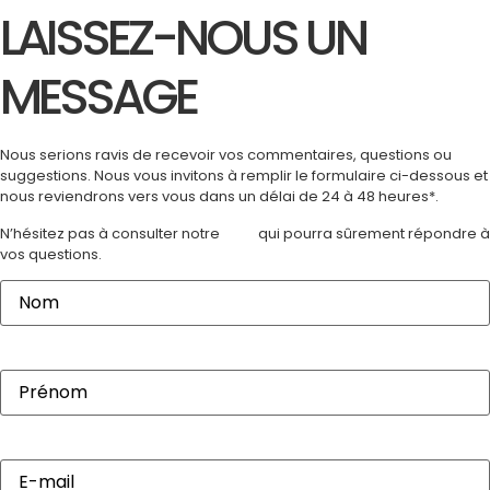
LAISSEZ-NOUS UN
MESSAGE
Nous serions ravis de recevoir vos commentaires, questions ou
suggestions. Nous vous invitons à remplir le formulaire ci-dessous et
nous reviendrons vers vous dans un délai de 24 à 48 heures*.
N’hésitez pas à consulter notre
FAQ
qui pourra sûrement répondre à
vos questions.
Nom
(Nécessaire)
Prénom
(Nécessaire)
E-
mail
(Nécessaire)