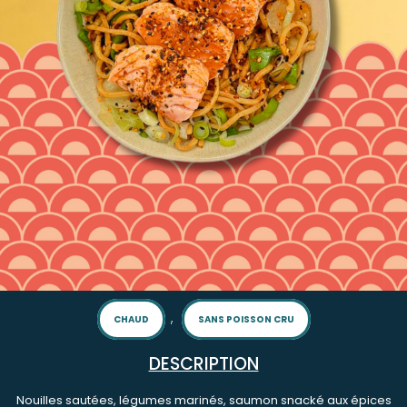
,
CHAUD
SANS POISSON CRU
DESCRIPTION
Nouilles sautées, légumes marinés, saumon snacké aux épices