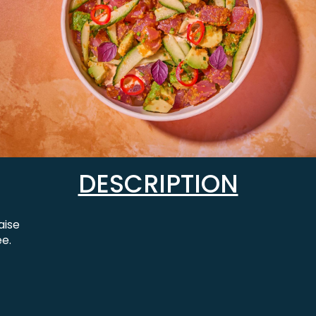
DESCRIPTION
aise
ée.