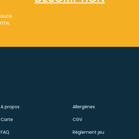
sauce
ette,
A propos
Allergènes
Carte
CGV
FAQ
Règlement jeu