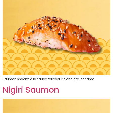
Saumon snacké à la sauce teriyaki, riz vinaigré, sésame
Nigiri Saumon