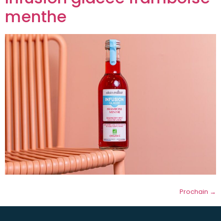
menthe
Prochain
→