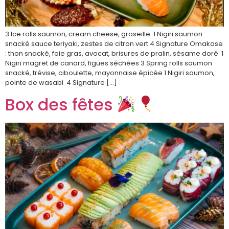
3 Ice rolls saumon, cream cheese, groseille 1 Nigiri saumon
snacké sauce teriyaki, zestes de citron vert 4 Signature Omakase
: thon snacké, foie gras, avocat, brisures de pralin, sésame doré 1
Nigiri magret de canard, figues séchées 3 Spring rolls saumon
snacké, trévise, ciboulette, mayonnaise épicée 1 Nigiri saumon,
pointe de wasabi 4 Signature […]
Box des fêtes